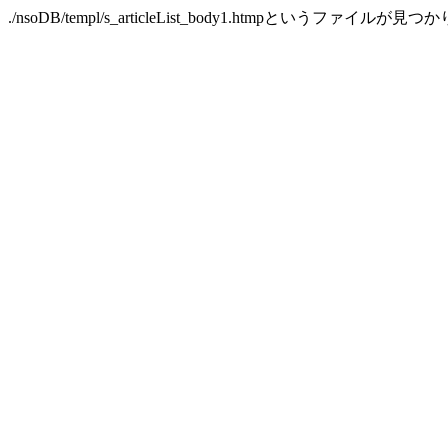
./nsoDB/templ/s_articleList_body1.htmpというファイルが