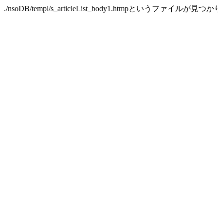
./nsoDB/templ/s_articleList_body1.htmpというファイルが