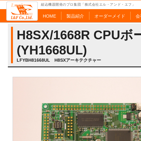
組込機器開発のプロ集団「株式会社エル・アンド・エフ」
HOME
製品紹介
オーダーメイド
会
H8SX/1668R CPU
(YH1668UL)
LFYBH81668UL H8SXアーキテクチャー