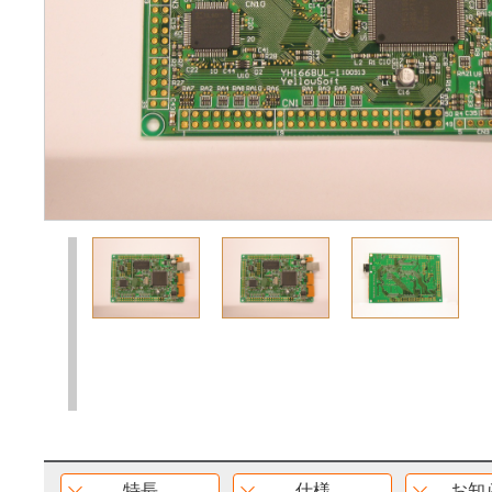
前の18枚
特長
仕様
お知