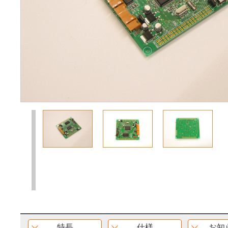
前の18枚
特長
仕様
お知