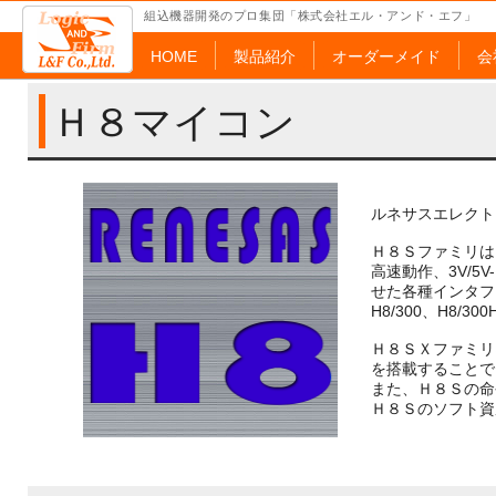
組込機器開発のプロ集団「株式会社エル・アンド・エフ」
HOME
製品紹介
オーダーメイド
会
Ｈ８マイコン
ルネサスエレクト
Ｈ８Ｓファミリは
高速動作、3V/5V
せた各種インタフ
H8/300、H8
Ｈ８ＳＸファミリは
を搭載することで
また、Ｈ８Ｓの命
Ｈ８Ｓのソフト資